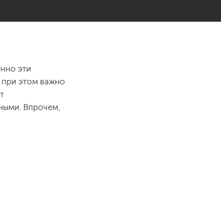
енно эти
о при этом важно
т
ными. Впрочем,