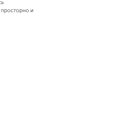
сь
т просторно и