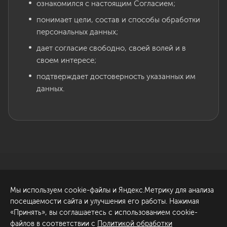
ознакомился с настоящим Согласием;
понимает цели, состав и способы обработки
персональных данных;
дает согласие свободно, своей волей и в
своем интересе;
подтверждает достоверность указанных им
данных.
Санкт-Петербург
Обсудить проект
Мы используем cookie-файлы и Яндекс.Метрику для анализа
ул. Академика Павлова, 6
посещаемости сайта и улучшения его работы. Нажимая
к1
«Принять», вы соглашаетесь с использованием cookie-
+7 (812) 200-95-55
файлов в соответствии с
Политикой обработки