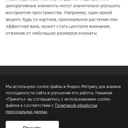
декоративные элементы могут значительно улучшить
восприятие пространства. Например, один яркий
акцент, будь то картина, оригинальное растение или
эффектная ваза, может стать центром внимания,
отвлекая от небольших размеров комнаты.
Санкт-Петербург
Обсудить проект
Мы используем cookie-файлы и Яндекс.Метрику для анализа
ул. Академика Павлова, 6
посещаемости сайта и улучшения его работы. Нажимая
к1
«Принять», вы соглашаетесь с использованием cookie-
+7 (812) 200-95-55
файлов в соответствии с
Политикой обработки
персональных данных
.
Сделано в
Принять