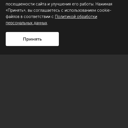
посещаемости сайта и улучшения его работы. Нажимая
«Принять», вы соглашаетесь с использованием cookie-
файлов в соответствии с
Политикой обработки
персональных данных
.
Принять
Квартира для молодой семьи из двух человек
расположена в тихом районе Санкт-Петербурга с
развитой инфраструктурой. Отправной точкой к
созданию этого интерьера служило желание заказчиков
создать современную квартиру в актуальном стиле с
элементами лофт. Так же было необходимо создать
функциональное пространство, внести в каждое
помещение индивидуальность. Требовалось выделить