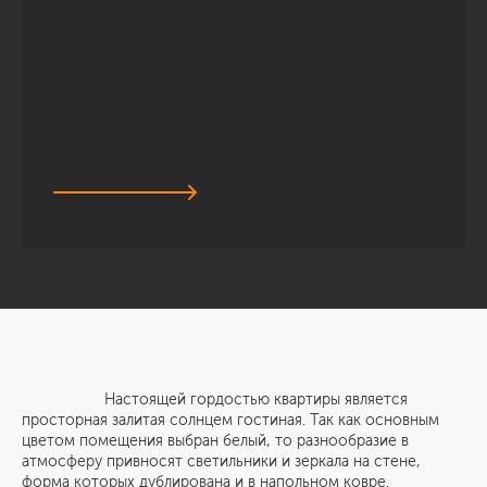
Настоящей гордостью квартиры является
просторная залитая солнцем гостиная. Так как основным
цветом помещения выбран белый, то разнообразие в
атмосферу привносят светильники и зеркала на стене,
форма которых дублирована и в напольном ковре.