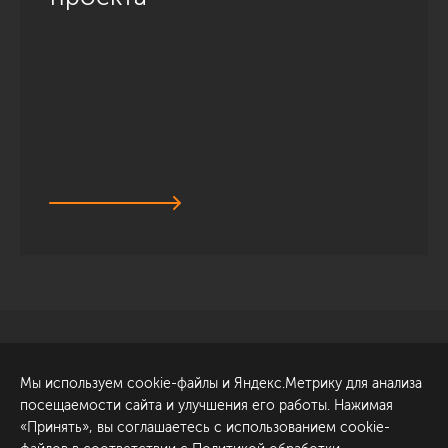
Санкт-Петербург
Обсудить проект
Мы используем cookie-файлы и Яндекс.Метрику для анализа
ул. Академика Павлова, 6
посещаемости сайта и улучшения его работы. Нажимая
к1
«Принять», вы соглашаетесь с использованием cookie-
+7 (812) 200-95-55