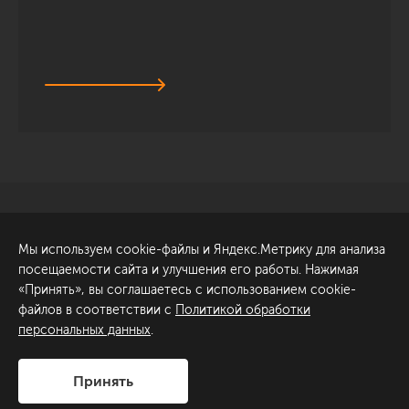
Санкт-Петербург
Обсудить проект
Мы используем cookie-файлы и Яндекс.Метрику для анализа
ул. Академика Павлова, 6
посещаемости сайта и улучшения его работы. Нажимая
к1
«Принять», вы соглашаетесь с использованием cookie-
+7 (812) 200-95-55
файлов в соответствии с
Политикой обработки
персональных данных
.
Сделано в
Принять