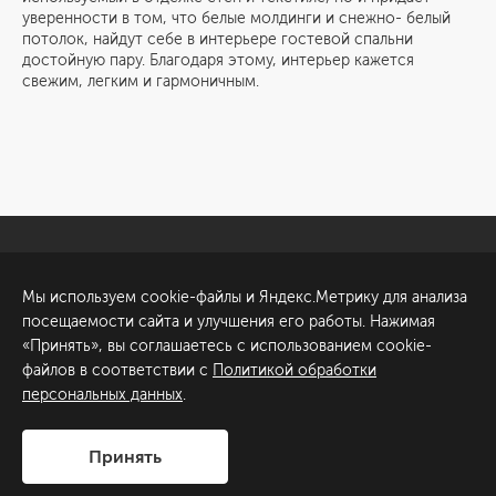
уверенности в том, что белые молдинги и снежно- белый
потолок, найдут себе в интерьере гостевой спальни
достойную пару. Благодаря этому, интерьер кажется
свежим, легким и гармоничным.
Санкт-Петербург
Обсудить проект
Мы используем cookie-файлы и Яндекс.Метрику для анализа
ул. Академика Павлова, 6
посещаемости сайта и улучшения его работы. Нажимая
к1
«Принять», вы соглашаетесь с использованием cookie-
+7 (812) 200-95-55
файлов в соответствии с
Политикой обработки
персональных данных
.
Сделано в
Принять