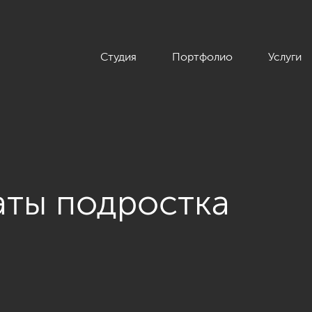
Студия
Портфолио
Услуги
аты подростка
наты для подростка»