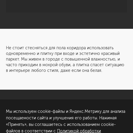
Не стоит стесняться для пола коридора использовать
одновременно и плитку при входе и эстетично красивый
паркет. Мы живем в городе с повышенной влажностью, и
часто приходим в мокрой обуви, а плитка спасет ситуацию
в интерьере любого стиля, даже если она белая.
Санкт-Петербург
Обсудить проект
Мы используем cookie-файлы и Яндекс.Метрику для анализа
ул. Академика Павлова, 6
посещаемости сайта и улучшения его работы. Нажимая
к1
«Принять», вы соглашаетесь с использованием cookie-
+7 (812) 200-95-55
файлов в соответствии с
Политикой обработки