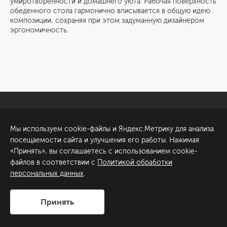
умиротворенности и домашнего уюта. Рабочая поверхность
обеденного стола гармонично вписывается в общую идею
композиции, сохраняя при этом задуманную дизайнером
эргономичность.
Санкт-Петербург
Обсудить проект
Мы используем cookie-файлы и Яндекс.Метрику для анализа
ул. Академика Павлова, 6
посещаемости сайта и улучшения его работы. Нажимая
к1
«Принять», вы соглашаетесь с использованием cookie-
+7 (812) 200-95-55
файлов в соответствии с
Политикой обработки
персональных данных
.
Сделано в
Принять