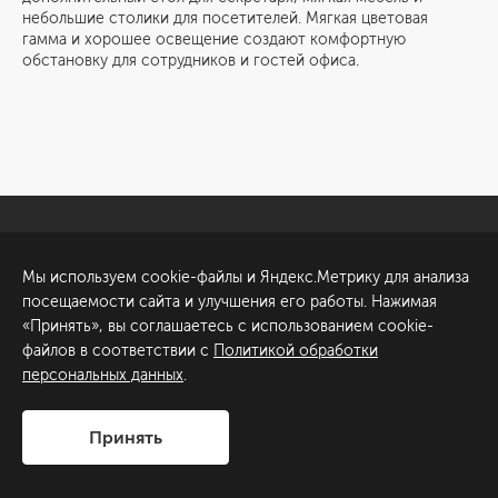
небольшие столики для посетителей. Мягкая цветовая
гамма и хорошее освещение создают комфортную
обстановку для сотрудников и гостей офиса.
Санкт-Петербург
Обсудить проект
Мы используем cookie-файлы и Яндекс.Метрику для анализа
ул. Академика Павлова, 6
посещаемости сайта и улучшения его работы. Нажимая
к1
«Принять», вы соглашаетесь с использованием cookie-
+7 (812) 200-95-55
файлов в соответствии с
Политикой обработки
персональных данных
.
Сделано в
Принять