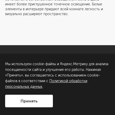
имеет более приглушенное точечное освещение. Белые
элементы в интерьере придают всей комнате легкость и
визуально расширяют пространство.
Санкт-Петербург
Обсудить проект
Мы используем cookie-файлы и Яндекс.Метрику для анализа
ул. Академика Павлова, 6
посещаемости сайта и улучшения его работы. Нажимая
к1
«Принять», вы соглашаетесь с использованием cookie-
+7 (812) 200-95-55
файлов в соответствии с
Политикой обработки
персональных данных
.
Сделано в
Принять