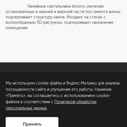
Линейные светильники белого свечения,
установленные в нижней и верхней части постамента ванны,
подчеркивают структуру камня. Молдинг на стенах с
волнообразным 3D-рисунком, подчеркивают назначение
помещения.
Санкт-Петербург
Обсудить проект
Мы используем cookie-файлы и Яндекс.Метрику для анализа
ул. Академика Павлова, 6
посещаемости сайта и улучшения его работы. Нажимая
к1
«Принять», вы соглашаетесь с использованием cookie-
+7 (812) 200-95-55
файлов в соответствии с
Политикой обработки
персональных данных
.
Сделано в
Принять