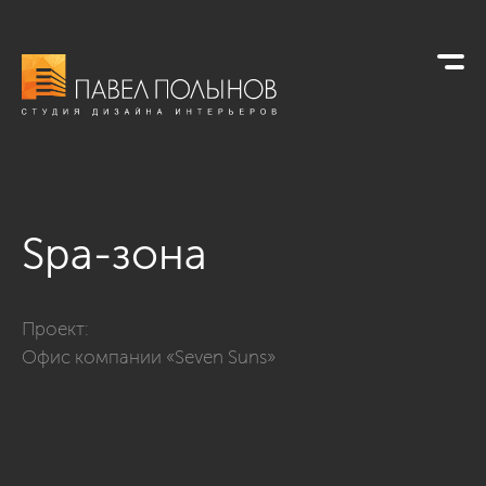
Spa-зона
Фото spa-зона из проекта «Офисы»
Проект:
Офис компании «Seven Suns»