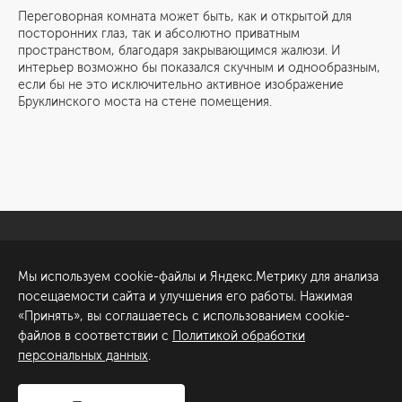
Переговорная комната может быть, как и открытой для
посторонних глаз, так и абсолютно приватным
пространством, благодаря закрывающимся жалюзи. И
интерьер возможно бы показался скучным и однообразным,
если бы не это исключительно активное изображение
Бруклинского моста на стене помещения.
Санкт-Петербург
Обсудить проект
Мы используем cookie-файлы и Яндекс.Метрику для анализа
ул. Академика Павлова, 6
посещаемости сайта и улучшения его работы. Нажимая
к1
«Принять», вы соглашаетесь с использованием cookie-
+7 (812) 200-95-55
файлов в соответствии с
Политикой обработки
персональных данных
.
Сделано в