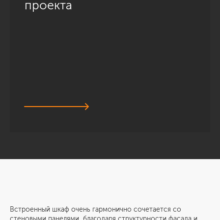
проекта
Встроенный шкаф очень гармонично сочетается со
стеновыми панелями, благодаря структурности фасада и