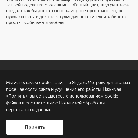
теплой подсветке столешницы. Желтый цвет, внутри шкафа,
создает как бы достаточное камерное пространство, не
нуждающееся в декоре. Стулья для посетителей кабинета
просты, мобильны и удобны.
Санкт-Петербург
Обсудить проект
Мы используем cookie-файлы и Яндекс.Метрику для анализа
ул. Академика Павлова, 6
посещаемости сайта и улучшения его работы. Нажимая
к1
«Принять», вы соглашаетесь с использованием cookie-
+7 (812) 200-95-55
файлов в соответствии с
Политикой обработки
персональных данных
.
Сделано в
Принять