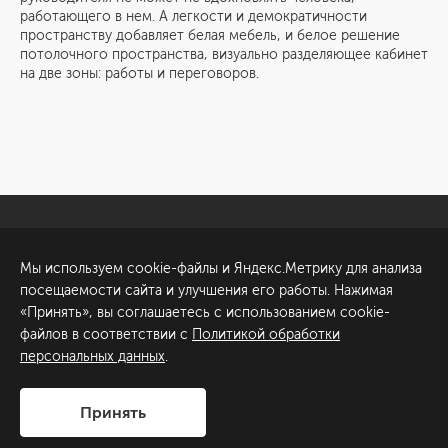
работающего в нем. А легкости и демократичности
пространству добавляет белая мебель, и белое решение
потолочного пространства, визуально разделяющее кабинет
на две зоны: работы и переговоров.
Санкт-Петербург
Обсудить проект
Мы используем cookie-файлы и Яндекс.Метрику для анализа
ул. Академика Павлова, 6
посещаемости сайта и улучшения его работы. Нажимая
к1
«Принять», вы соглашаетесь с использованием cookie-
+7 (812) 200-95-55
файлов в соответствии с
Политикой обработки
персональных данных
.
Сделано в
Принять