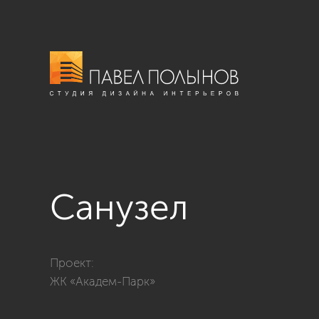
Санузел
Фото санузел из проекта «Санузлы»
Проект:
ЖК «Академ-Парк»