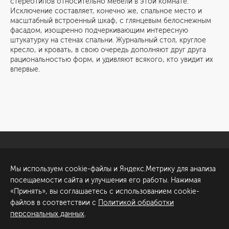
стереотипов относительно мебели в этой комнате.
Исключение составляет, конечно же, спальное место и
масштабный встроенный шкаф, с глянцевым белоснежным
фасадом, изощренно подчеркивающим интересную
штукатурку на стенах спальни. Журнальный стол, круглое
кресло, и кровать, в свою очередь дополняют друг друга
рациональностью форм, и удивляют всякого, кто увидит их
впервые.
Санкт-Петербург
Обсудить проект
Мы используем cookie-файлы и Яндекс.Метрику для анализа
ул. Академика Павлова, 6
посещаемости сайта и улучшения его работы. Нажимая
к1
«Принять», вы соглашаетесь с использованием cookie-
+7 (812) 200-95-55
файлов в соответствии с
Политикой обработки
персональных данных
.