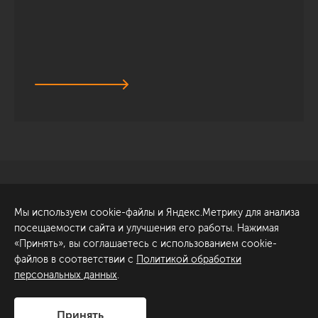
Санкт-Петербург
Обсудить проект
Мы используем cookie-файлы и Яндекс.Метрику для анализа
ул. Академика Павлова, 6
посещаемости сайта и улучшения его работы. Нажимая
к1
«Принять», вы соглашаетесь с использованием cookie-
+7 (812) 200-95-55
файлов в соответствии с
Политикой обработки
персональных данных
.
Сделано в
Принять