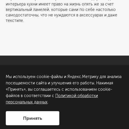
интерьера кухни имеет право на жизнь опять же за счет
вертикальный ламелей, которые сами по себе настолько
самодостаточны, что не нуждаются в аксессуарах и даже
текстиле.
Санкт-Петербург
Обсудить проект
Мы используем cookie-файлы и Яндекс.Метрику для анализа
ул. Академика Павлова, 6
посещаемости сайта и улучшения его работы. Нажимая
к1
«Принять», вы соглашаетесь с использованием cookie-
+7 (812) 200-95-55
файлов в соответствии с
Политикой обработки
персональных данных
.
Сделано в
Принять