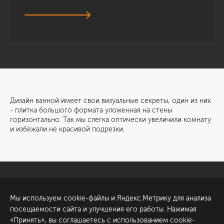
Дизайн ванной имеет свои визуальные секреты, один из них
- плитка большого формата уложенная на стены
горизонтально. Так мы слегка оптически увеличили комнату
и избежали не красивой подрезки.
Санкт-Петербург
Обсудить проект
Мы используем cookie-файлы и Яндекс.Метрику для анализа
ул. Академика Павлова, 6
посещаемости сайта и улучшения его работы. Нажимая
к1
«Принять», вы соглашаетесь с использованием cookie-