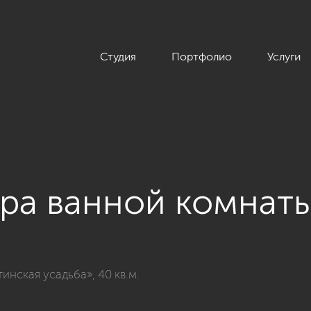
Студия
Портфолио
Услуги
ра ванной комнат
Дизайн интерьера квартиры в ЖК «Никитинская усадьба», 40 
нская усадьба», 40 кв.м.