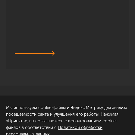
Санкт-Петербург
Обсудить проект
Мы используем cookie-файлы и Яндекс.Метрику для анализа
ул. Академика Павлова, 6
посещаемости сайта и улучшения его работы. Нажимая
к1
«Принять», вы соглашаетесь с использованием cookie-
+7 (812) 200-95-55
файлов в соответствии с
Политикой обработки
персональных данных
.