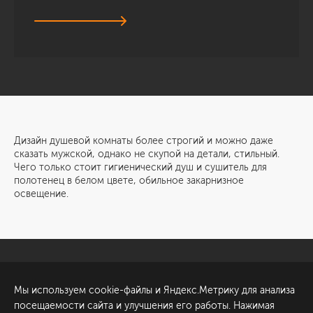
Дизайн душевой комнаты более строгий и можно даже
сказать мужской, однако не скупой на детали, стильный.
Чего только стоит гигиенический душ и сушитель для
полотенец в белом цвете, обильное закарнизное
освещение.
Санкт-Петербург
Обсудить проект
Мы используем cookie-файлы и Яндекс.Метрику для анализа
ул. Академика Павлова, 6
посещаемости сайта и улучшения его работы. Нажимая