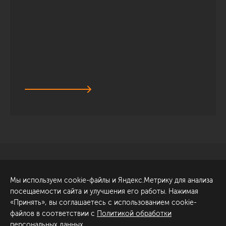
Санкт-Петербург
Обсудить проект
Мы используем cookie-файлы и Яндекс.Метрику для анализа
ул. Академика Павлова, 6
посещаемости сайта и улучшения его работы. Нажимая
к1
«Принять», вы соглашаетесь с использованием cookie-
+7 (812) 200-95-55
файлов в соответствии с
Политикой обработки
персональных данных
.