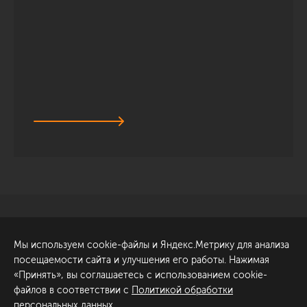
Санкт-Петербург
Обсудить проект
Мы используем cookie-файлы и Яндекс.Метрику для анализа
ул. Академика Павлова, 6
посещаемости сайта и улучшения его работы. Нажимая
к1
«Принять», вы соглашаетесь с использованием cookie-
+7 (812) 200-95-55
файлов в соответствии с
Политикой обработки
персональных данных
.