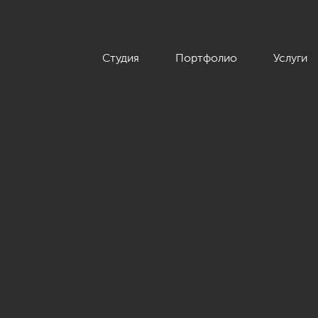
Студия
Портфолио
Услуги
 в современном экологичном стиле на ул. Нахимова, 60 кв.м.