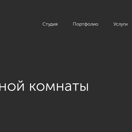
Студия
Портфолио
Услуги
иной комнаты
н интерьера загородного дома в поселке «Лисий нос»»