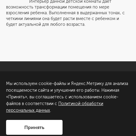
Интерьер данной детской комнаты дает
возможность трансформации помещения по мере
взросления ребенка. Выполненная в выдержанных тонах, с
четкими линиями она будет расти вместе с ребенком и
будет актуальной для любого возраста.
Санкт-Петербург
Обсудить проект
Мы используем cookie-файлы и Яндекс.Метрику для анализа
ул. Академика Павлова, 6
посещаемости сайта и улучшения его работы. Нажимая
к1
«Принять», вы соглашаетесь с использованием cookie-
+7 (812) 200-95-55
файлов в соответствии с
Политикой обработки
персональных данных
.
Сделано в
Принять