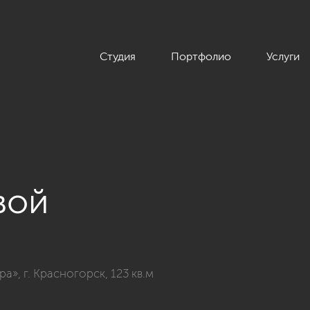
Студия
Портфолио
Услуги
вой
ры в ЖК «Красногорская Ривьера», г. Красногорск, 123 кв.м»
», г. Красногорск, 123 кв.м