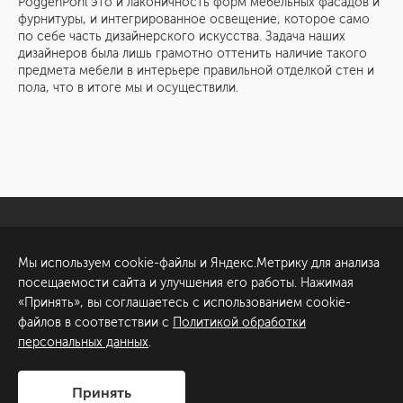
PoggenPohl это и лаконичность форм мебельных фасадов и
фурнитуры, и интегрированное освещение, которое само
по себе часть дизайнерского искусства. Задача наших
дизайнеров была лишь грамотно оттенить наличие такого
предмета мебели в интерьере правильной отделкой стен и
пола, что в итоге мы и осуществили.
Санкт-Петербург
Обсудить проект
Мы используем cookie-файлы и Яндекс.Метрику для анализа
ул. Академика Павлова, 6
посещаемости сайта и улучшения его работы. Нажимая
к1
«Принять», вы соглашаетесь с использованием cookie-
+7 (812) 200-95-55
файлов в соответствии с
Политикой обработки
персональных данных
.
Сделано в
Принять