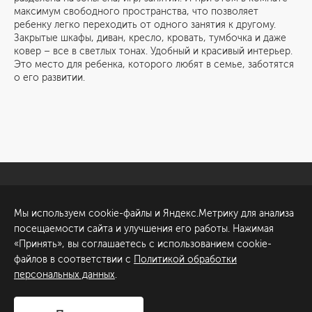
максимум свободного пространства, что позволяет
ребенку легко переходить от одного занятия к другому.
Закрытые шкафы, диван, кресло, кровать, тумбочка и даже
ковер – все в светлых тонах. Удобный и красивый интерьер.
Это место для ребенка, которого любят в семье, заботятся
о его развитии.
Санкт-Петербург
Обсудить проект
Мы используем cookie-файлы и Яндекс.Метрику для анализа
ул. Академика Павлова, 6
посещаемости сайта и улучшения его работы. Нажимая
к1
«Принять», вы соглашаетесь с использованием cookie-
+7 (812) 200-95-55
файлов в соответствии с
Политикой обработки
персональных данных
.
Сделано в