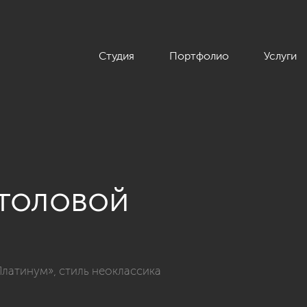
Студия
Портфолио
Услуги
толовой
омнатной квартиры 162 кв.м. в ЖК «Платинум», стиль неоклас
Платинум», стиль неоклассика