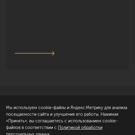
Санкт-Петербург
Обсудить проект
Мы используем cookie-файлы и Яндекс.Метрику для анализа
ул. Академика Павлова, 6
посещаемости сайта и улучшения его работы. Нажимая
к1
«Принять», вы соглашаетесь с использованием cookie-
+7 (812) 200-95-55
файлов в соответствии с
Политикой обработки
персональных данных
.