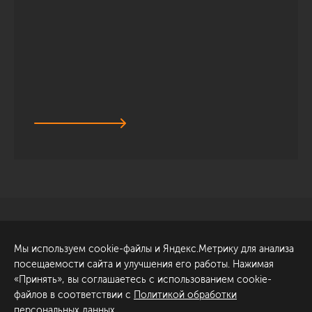
Санкт-Петербург
Обсудить проект
Мы используем cookie-файлы и Яндекс.Метрику для анализа
ул. Академика Павлова, 6
посещаемости сайта и улучшения его работы. Нажимая
к1
«Принять», вы соглашаетесь с использованием cookie-
+7 (812) 200-95-55
файлов в соответствии с
Политикой обработки
персональных данных
.