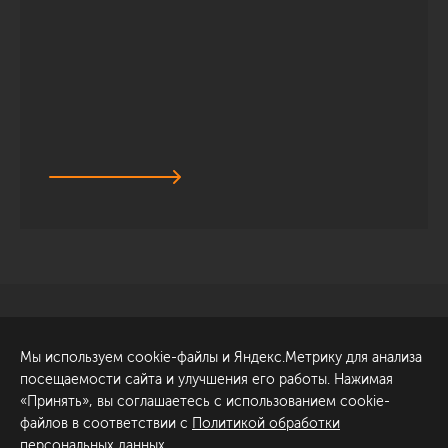
Санкт-Петербург
Обсудить проект
Мы используем cookie-файлы и Яндекс.Метрику для анализа
ул. Академика Павлова, 6
посещаемости сайта и улучшения его работы. Нажимая
к1
«Принять», вы соглашаетесь с использованием cookie-
+7 (812) 200-95-55
файлов в соответствии с
Политикой обработки
персональных данных
.