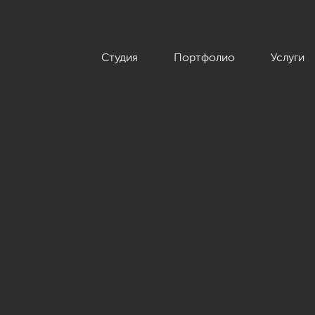
Студия
Портфолио
Услуги
вартиры в ЖК «Кремлевские звезды», современный стиль, 133 