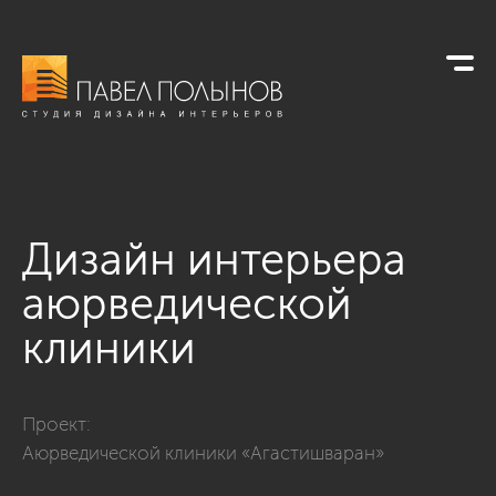
Дизайн интерьера
аюрведической
клиники
Фото дизайн интерьера аюрведической клиники из проект
Проект:
Аюрведической клиники «Агастишваран»