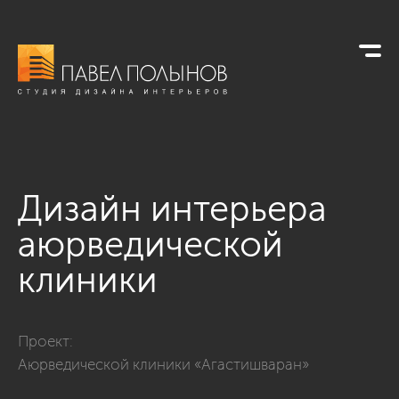
Дизайн интерьера
аюрведической
клиники
Фото дизайн интерьера аюрведической клиники из проект
Проект:
Аюрведической клиники «Агастишваран»