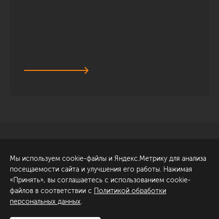
Санкт-Петербург
Обсудить проект
Мы используем cookie-файлы и Яндекс.Метрику для анализа
ул. Академика Павлова, 6
посещаемости сайта и улучшения его работы. Нажимая
к1
«Принять», вы соглашаетесь с использованием cookie-
+7 (812) 200-95-55
файлов в соответствии с
Политикой обработки
персональных данных
.