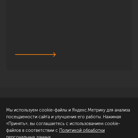
Санкт-Петербург
Обсудить проект
Мы используем cookie-файлы и Яндекс.Метрику для анализа
ул. Академика Павлова, 6
посещаемости сайта и улучшения его работы. Нажимая
к1
«Принять», вы соглашаетесь с использованием cookie-
+7 (812) 200-95-55
файлов в соответствии с
Политикой обработки
персональных данных
.