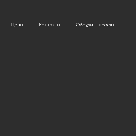
Цены
Контакты
Обсудить проект
емчужина», 95 кв.м.»