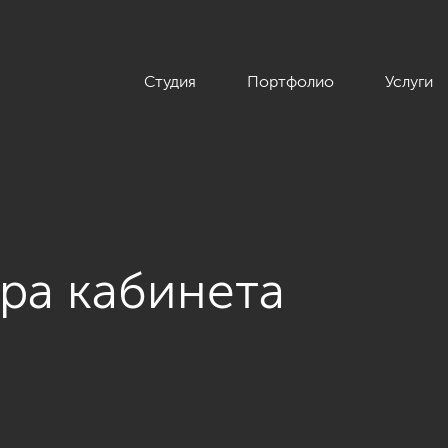
Студия
Портфолио
Услуги
ра кабинета
 интерьера квартиры в классическом стиле, ЖК «Балтийская ж