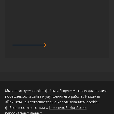
Санкт-Петербург
Обсудить проект
Мы используем cookie-файлы и Яндекс.Метрику для анализа
ул. Академика Павлова, 6
посещаемости сайта и улучшения его работы. Нажимая
к1
«Принять», вы соглашаетесь с использованием cookie-
+7 (812) 200-95-55
файлов в соответствии с
Политикой обработки
персональных данных
.