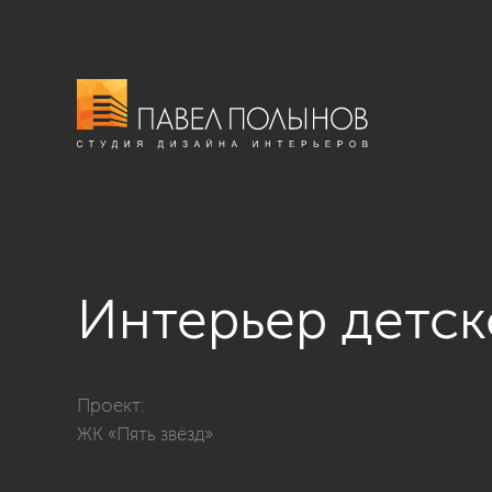
Интерьер детск
Фото интерьер детской комнаты для мальчика из про
Проект:
ЖК «Пять звёзд»