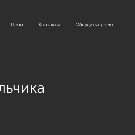
Цены
Контакты
Обсудить проект
льчика
ть звёзд», 128 кв.м.»