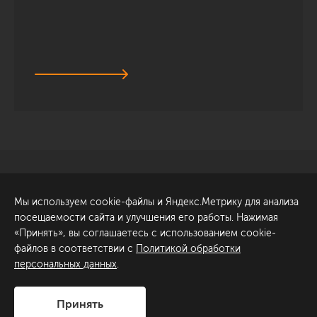
Санкт-Петербург
Обсудить проект
Мы используем cookie-файлы и Яндекс.Метрику для анализа
ул. Академика Павлова, 6
посещаемости сайта и улучшения его работы. Нажимая
к1
«Принять», вы соглашаетесь с использованием cookie-
+7 (812) 200-95-55
файлов в соответствии с
Политикой обработки
персональных данных
.
Сделано в
Принять