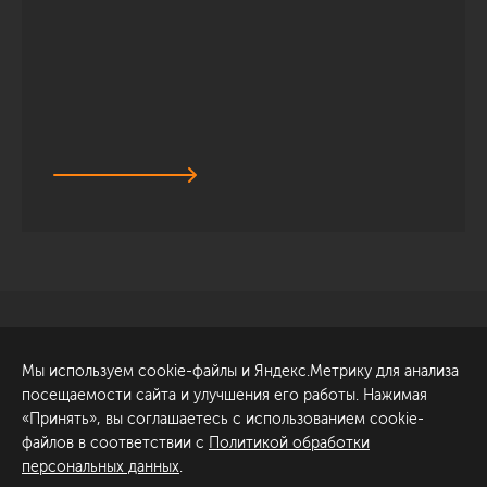
Санкт-Петербург
Обсудить проект
Мы используем cookie-файлы и Яндекс.Метрику для анализа
ул. Академика Павлова, 6
посещаемости сайта и улучшения его работы. Нажимая
к1
«Принять», вы соглашаетесь с использованием cookie-
+7 (812) 200-95-55
файлов в соответствии с
Политикой обработки
персональных данных
.