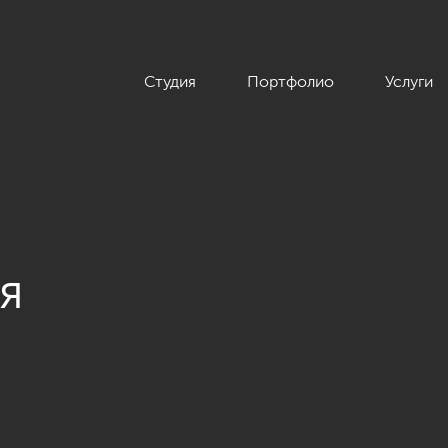
Студия
Портфолио
Услуги
я
а квартиры в ЖК «Крестовский Deluxe», современный стиль, 23