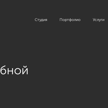
Студия
Портфолио
Услуги
обной
ера квартиры в ЖК «Крестовский Deluxe», современный стиль,