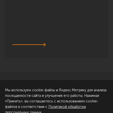
Санкт-Петербург
Обсудить проект
Мы используем cookie-файлы и Яндекс.Метрику для анализа
ул. Академика Павлова, 6
посещаемости сайта и улучшения его работы. Нажимая
к1
«Принять», вы соглашаетесь с использованием cookie-
+7 (812) 200-95-55
файлов в соответствии с
Политикой обработки
персональных данных
.