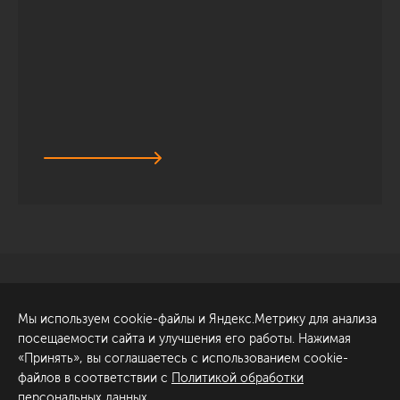
Санкт-Петербург
Обсудить проект
Мы используем cookie-файлы и Яндекс.Метрику для анализа
ул. Академика Павлова, 6
посещаемости сайта и улучшения его работы. Нажимая
к1
«Принять», вы соглашаетесь с использованием cookie-
+7 (812) 200-95-55
файлов в соответствии с
Политикой обработки
персональных данных
.